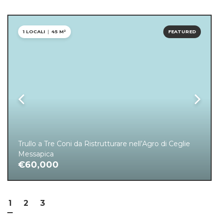
1 LOCALI
|
45 M²
FEATURED
Trullo a Tre Coni da Ristrutturare nell’Agro di Ceglie
Messapica
€60,000
1
2
3