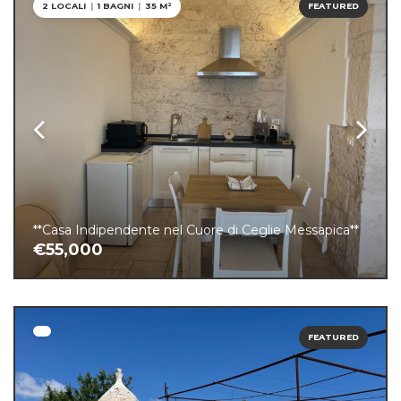
2 LOCALI
|
1 BAGNI
|
35 M²
FEATURED
**Casa Indipendente nel Cuore di Ceglie Messapica**
€55,000
FEATURED