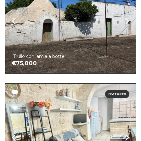
“Trullo con lamia a botte”
€75,000
FEATURED