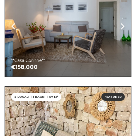
**Casa Corinne**
€158,000
2 LOCALI
|
1 BAGNI
|
57 M²
FEATURED