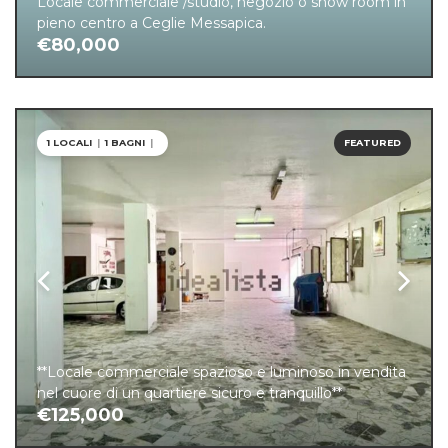
Locale commerciale /studio, negozio o show room in
pieno centro a Ceglie Messapica.
€80,000
1 LOCALI
|
1 BAGNI
|
FEATURED
**Locale commerciale spazioso e luminoso in vendita
nel cuore di un quartiere sicuro e tranquillo**
€125,000