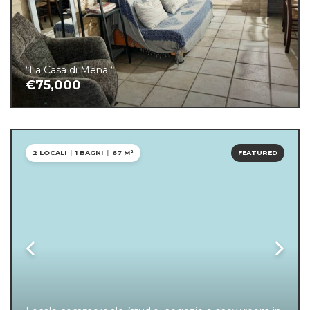
“La Casa di Mena “
€75,000
2 LOCALI
|
1 BAGNI
|
67 M²
FEATURED