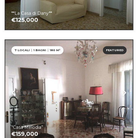
**La Casa di Dany**
€125,000
7 LOCALI
|
1 BAGNI
|
180 M²
FEATURED
“Casa Melodìa”
€159,000