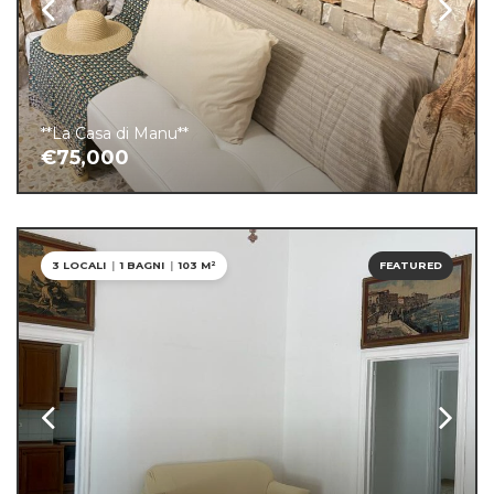
**La Casa di Manu**
€75,000
3 LOCALI
|
1 BAGNI
|
103 M²
FEATURED