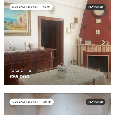
3 LOCALI
|
2 BAGNI
|
45 M²
FEATURED
CASA POLA
€55,000
4 LOCALI
|
2 BAGNI
|
150 M²
FEATURED