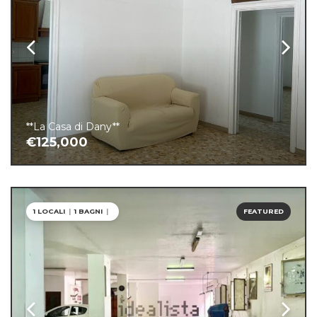
**La Casa di Dany**
€125,000
1 LOCALI
|
1 BAGNI
|
FEATURED