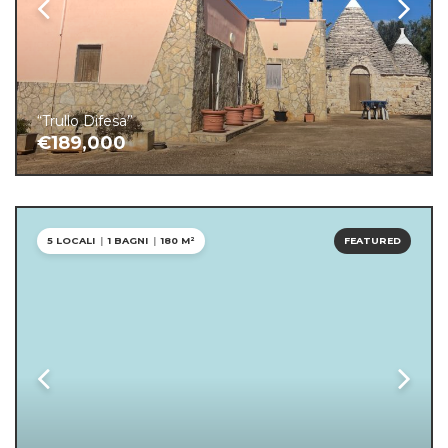
“Trullo Difesa”
€189,000
5 LOCALI
|
1 BAGNI
|
180 M²
FEATURED