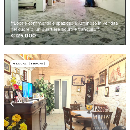
**Locale commerciale spazioso e luminoso in vendita
nel cuore di un quartiere sicuro e tranquillo**
€125,000
4 LOCALI
|
1 BAGNI
|