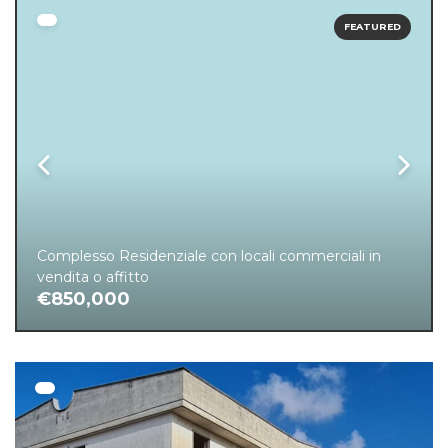
FEATURED
Complesso Residenziale con locali commerciali in
vendita o affitto
€850,000