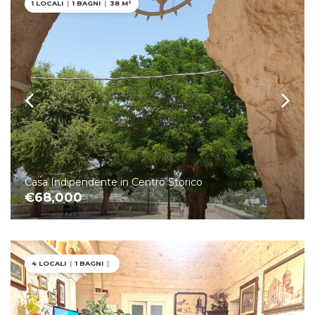
1 LOCALI
|
1 BAGNI
|
38 M²
Casa Indipendente in Centro Storico
€68,000
4 LOCALI
|
1 BAGNI
|