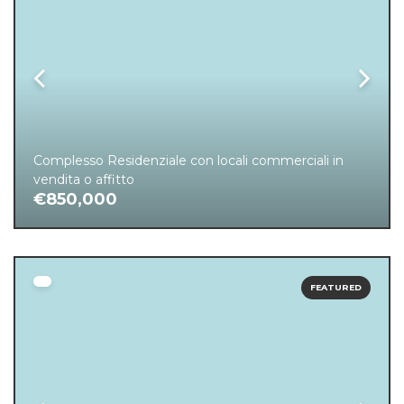
Complesso Residenziale con locali commerciali in
vendita o affitto
€850,000
FEATURED