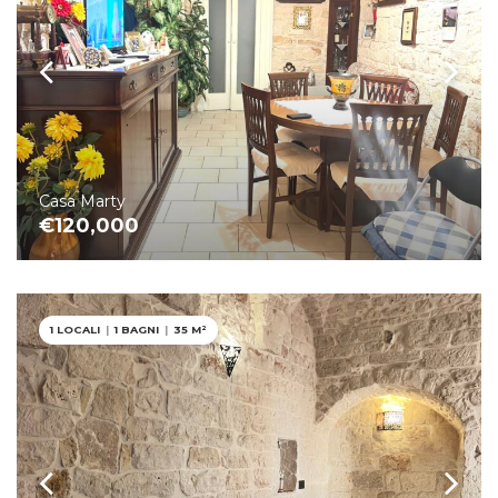
Casa Marty
€120,000
1 LOCALI
|
1 BAGNI
|
35 M²