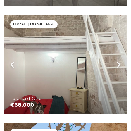
1 LOCALI
|
1 BAGNI
|
40 M²
12
La Casa di Otto
€68,000