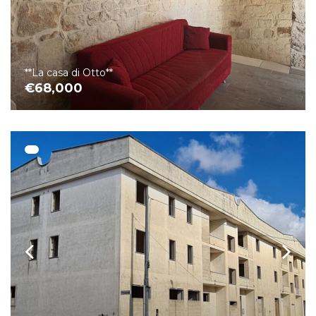
**La casa di Otto**
€68,000