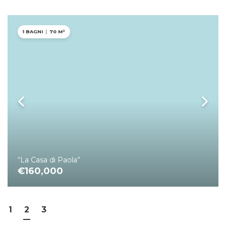
1 BAGNI
|
70 M²
“La Casa di Paola”
€160,000
1
2
3