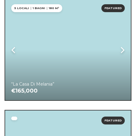
5 LOCALI
|
1 BAGNI
|
180 M²
FEATURED
“La Casa Di Melania”
€165,000
FEATURED