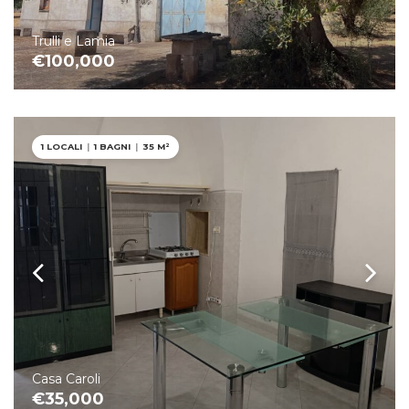
Trulli e Lamia
€100,000
1 LOCALI
|
1 BAGNI
|
35 M²
Casa Caroli
€35,000