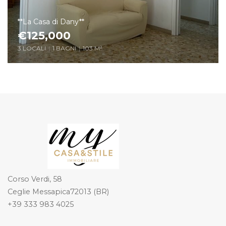
**La Casa di Dany**
€125,000
3 LOCALI
|
1 BAGNI
|
103 M²
Corso Verdi, 58
Ceglie Messapica72013 (BR)
+39 333 983 4025